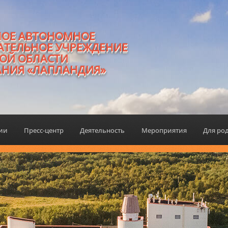
НОЕ АВТОНОМНОЕ
АТЕЛЬНОЕ УЧРЕЖДЕНИЕ
ОЙ ОБЛАСТИ
АНИЯ «ЛАПЛАНДИЯ»
ции
Пресс-центр
Деятельность
Мероприятия
Для ро