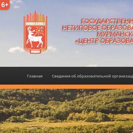
6+
ГОСУДАРСТВЕН
НЕТИПОВОЕ ОБРАЗОВ
МУРМАНСК
«ЦЕНТР ОБРАЗОВ
Главная
Сведения об образовательной организа