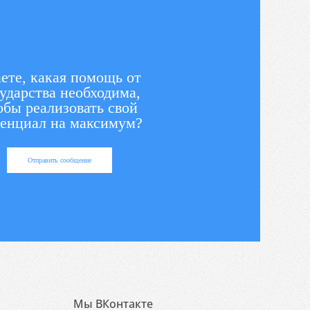
ете, какая помощь от
ударства необходима,
обы реализовать свой
енциал на максимум?
Отправить сообщение
Мы ВКонтакте