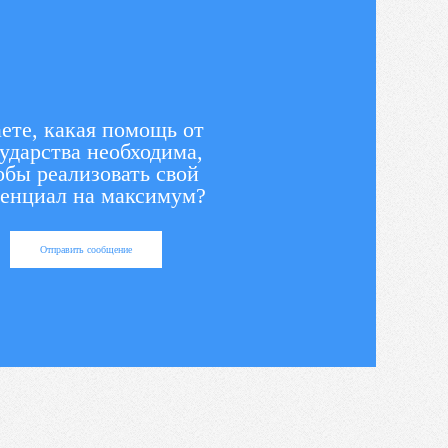
ете, какая помощь от
ударства необходима,
обы реализовать свой
енциал на максимум?
Отправить сообщение