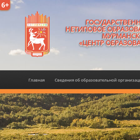
6+
ГОСУДАРСТВЕН
НЕТИПОВОЕ ОБРАЗОВ
МУРМАНСК
«ЦЕНТР ОБРАЗОВ
Главная
Сведения об образовательной организа