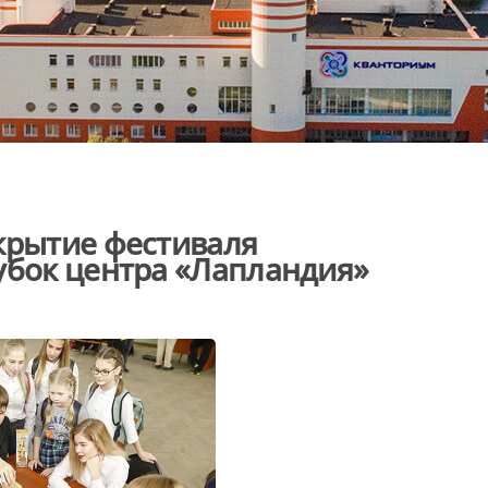
крытие фестиваля
убок центра «Лапландия»