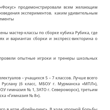
 «Фокус» продемонстрировали всем желающим
роведения экспериментов. каким удивительным
рименты
ены мастер-классы по сборке кубика Рубика, где
ях и вариантах сборки и экспресс-викторина о
 провели опытные игроки и тренеры школьных
лектуалов – учащихся 5 – 7 классов. Лучше всего
 Руслану (6 класс, МБОУ г. Мурманска «МПЛ»),
ОУ гимназия № 1, ЗАТО г. Североморск), третьим
ска «Гимназия № 8»).
го в игре «Брейн-ринг». В ходе упорной борьбы