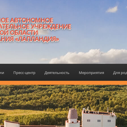
НОЕ АВТОНОМНОЕ
АТЕЛЬНОЕ УЧРЕЖДЕНИЕ
ОЙ ОБЛАСТИ
АНИЯ «ЛАПЛАНДИЯ»
ции
Пресс-центр
Деятельность
Мероприятия
Для ро