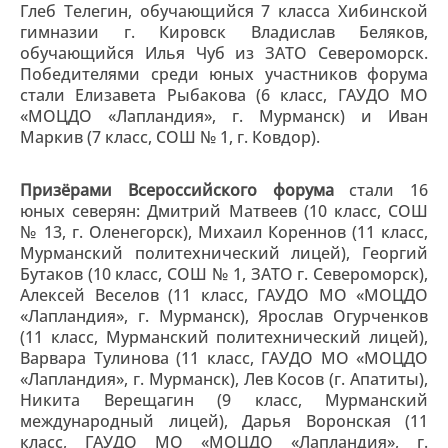
Глеб Телегин, обучающийся 7 класса Хибинской
гимназии г. Кировск Владислав Беляков,
обучающийся Илья Чуб из ЗАТО Североморск.
Победителями среди юных участников форума
стали Елизавета Рыбакова (6 класс, ГАУДО МО
«МОЦДО «Лапландия», г. Мурманск) и Иван
Маркив (7 класс, СОШ № 1, г. Ковдор).
Призёрами Всероссийского форума
стали 16
юных северян: Дмитрий Матвеев (10 класс, СОШ
№ 13, г. Оленегорск), Михаил Кореннов (11 класс,
Мурманский политехнический лицей), Георгий
Бутаков (10 класс, СОШ № 1, ЗАТО г. Североморск),
Алексей Веселов (11 класс, ГАУДО МО «МОЦДО
«Лапландия», г. Мурманск), Ярослав Огурченков
(11 класс, Мурманский политехнический лицей),
Варвара Тулинова (11 класс, ГАУДО МО «МОЦДО
«Лапландия», г. Мурманск), Лев Косов (г. Апатиты),
Никита Верещагин (9 класс, Мурманский
международный лицей), Дарья Воронская (11
класс, ГАУДО МО «МОЦДО «Лапландия», г.