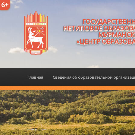
6+
ГОСУДАРСТВЕН
НЕТИПОВОЕ ОБРАЗОВ
МУРМАНСК
«ЦЕНТР ОБРАЗОВ
Главная
Сведения об образовательной организа