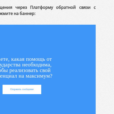
щения через Платформу обратной связи с
жмите на баннер:
ете, какая помощь от
ударства необходима,
обы реализовать свой
енциал на максимум?
Отправить сообщение