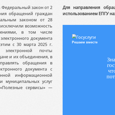
 в Федеральный закон от 2
Для направления обра
ения обращений граждан
использованием ЕПГУ на
ральным законом от 28
я исключили возможность
ениями, в том числе
электронного документа
Решаем вместе
этим с 30 марта 2025 г.
 электронной почты
ане и их объединения, в
Зна
аправлять обращения в
гос
ктронного документа с
чт
венной информационной
пот
 и муниципальных услуг
«Полезные сервисы» —