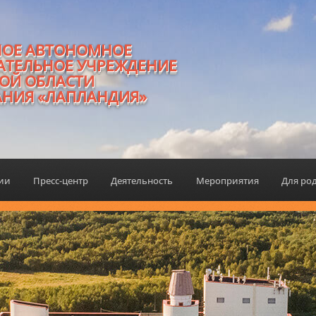
НОЕ АВТОНОМНОЕ
АТЕЛЬНОЕ УЧРЕЖДЕНИЕ
ОЙ ОБЛАСТИ
АНИЯ «ЛАПЛАНДИЯ»
ции
Пресс-центр
Деятельность
Мероприятия
Для ро