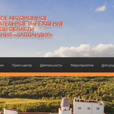
НОЕ АВТОНОМНОЕ
АТЕЛЬНОЕ УЧРЕЖДЕНИЕ
ОЙ ОБЛАСТИ
АНИЯ «ЛАПЛАНДИЯ»
ции
Пресс-центр
Деятельность
Мероприятия
Для ро