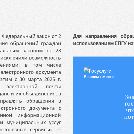
 в Федеральный закон от 2
Для направления обра
ения обращений граждан
использованием ЕПГУ на
ральным законом от 28
я исключили возможность
ениями, в том числе
электронного документа
Решаем вместе
этим с 30 марта 2025 г.
 электронной почты
ане и их объединения, в
Зна
аправлять обращения в
гос
ктронного документа с
чт
венной информационной
пот
 и муниципальных услуг
«Полезные сервисы» —