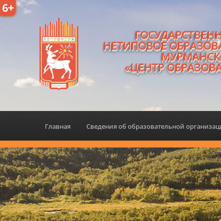
6+
ГОСУДАРСТВЕН
НЕТИПОВОЕ ОБРАЗОВ
МУРМАНСК
«ЦЕНТР ОБРАЗОВ
Главная
Сведения об образовательной организа