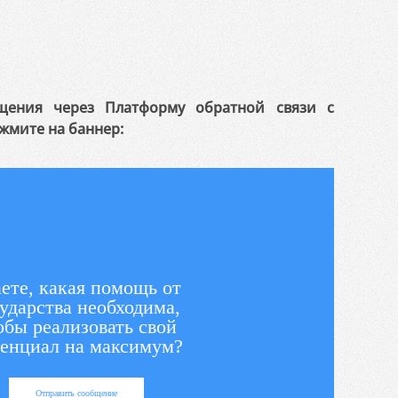
щения через Платформу обратной связи с
жмите на баннер:
ете, какая помощь от
ударства необходима,
обы реализовать свой
енциал на максимум?
Отправить сообщение