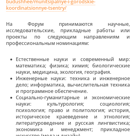
budushhee/munitsipalnye-i-gorodskie-
koordinatsionnye-tsentry/
На Форум принимаются научные,
исследовательские, прикладные работы или
проекты по следующим направлениям и
профессиональным номинациям:
Естественные науки и современный мир:
математика; физика; химия; биологические
науки, медицина, экология, география.
Инженерные науки: техника и инженерное
дело; информатика, вычислительная техника
и программное обеспечение.
Социально-гуманитарные и экономические
науки:
культурология; социология;
психология; право и политология; история,
историческое краеведение и этнология;
литературоведение и русская лингвистика;
экономика и менеджмент; прикладное
искусство (мода и дизайн).