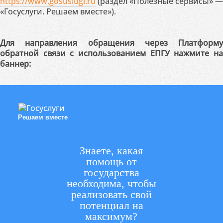
https://www.gosuslugi.ru
(раздел «Полезные сервисы» —
«Госуслуги. Решаем вместе»).
Для направления обращения через Платформу
обратной связи с использованием ЕПГУ нажмите на
баннер:
Решаем вместе
Знаете, какая
помощь от
государства
необходима, чтобы
реализовать свой
потенциал на
максимум?