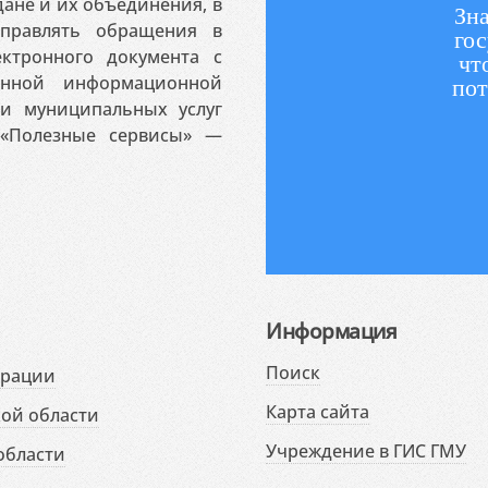
ане и их объединения, в
Зна
аправлять обращения в
гос
ктронного документа с
чт
венной информационной
пот
 и муниципальных услуг
«Полезные сервисы» —
Информация
Поиск
ерации
Карта сайта
ой области
Учреждение в ГИС ГМУ
области