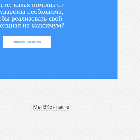
ете, какая помощь от
ударства необходима,
обы реализовать свой
енциал на максимум?
Отправить сообщение
Мы ВКонтакте