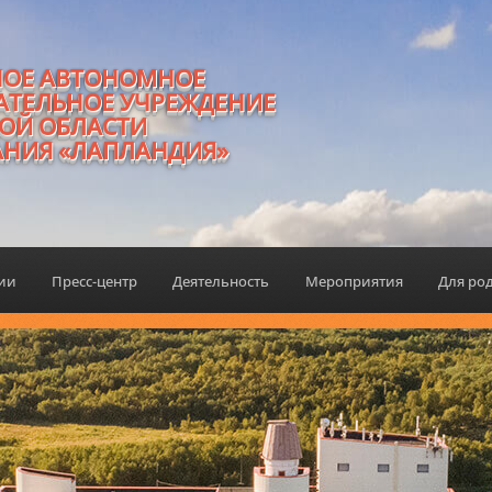
НОЕ АВТОНОМНОЕ
АТЕЛЬНОЕ УЧРЕЖДЕНИЕ
ОЙ ОБЛАСТИ
АНИЯ «ЛАПЛАНДИЯ»
ции
Пресс-центр
Деятельность
Мероприятия
Для ро