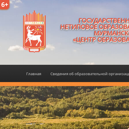
6+
ГОСУДАРСТВЕН
НЕТИПОВОЕ ОБРАЗОВ
МУРМАНСК
«ЦЕНТР ОБРАЗОВ
Главная
Сведения об образовательной организа