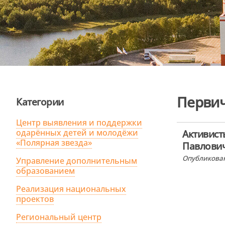
Первич
Категории
Центр выявления и поддержки
одарённых детей и молодёжи
Активис
«Полярная звезда»
Павлович
Опубликован
Управление дополнительным
образованием
Реализация национальных
проектов
Региональный центр