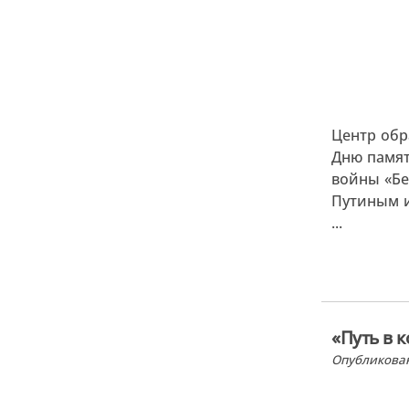
Центр обр
Дню памят
войны «Бе
Путиным и
...
«Путь в 
Опубликован