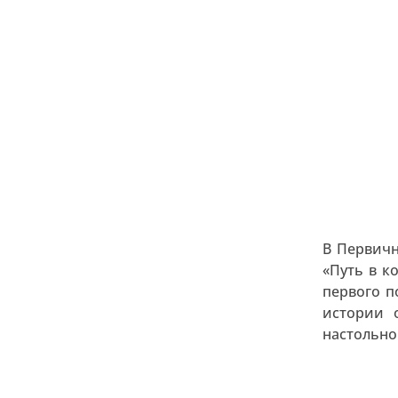
В Первичн
«Путь в к
первого п
истории 
настольной