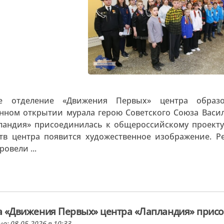
е отделение «Движения Первых» центра образо
нном открытии мурала герою Советского Союза Васил
ландия» присоединилась к общероссийскому проекту
тв центра появится художественное изображение. 
овели ...
 «Движения Первых» центра «Лапландия» присо
о: 08.05.2026 в 10:33