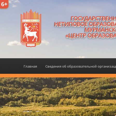
6+
ГОСУДАРСТВЕН
НЕТИПОВОЕ ОБРАЗОВ
МУРМАНСК
«ЦЕНТР ОБРАЗОВ
Главная
Сведения об образовательной организа