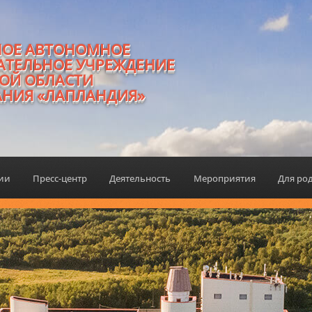
НОЕ АВТОНОМНОЕ
АТЕЛЬНОЕ УЧРЕЖДЕНИЕ
ОЙ ОБЛАСТИ
АНИЯ «ЛАПЛАНДИЯ»
ции
Пресс-центр
Деятельность
Мероприятия
Для ро