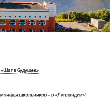
«Шаг в будущее»
импиады школьников – в «Лапландии»!