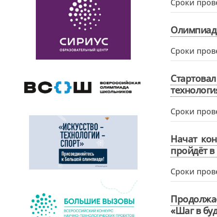
Сроки пров
Олимпиадн
Сроки пров
Стартова
технология
Сроки пров
Начат кон
пройдёт в 
Сроки пров
Продолжа
«Шаг в бу