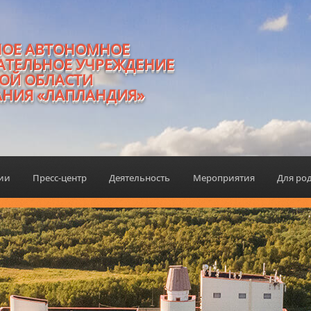
НОЕ АВТОНОМНОЕ
АТЕЛЬНОЕ УЧРЕЖДЕНИЕ
ОЙ ОБЛАСТИ
АНИЯ «ЛАПЛАНДИЯ»
ции
Пресс-центр
Деятельность
Мероприятия
Для ро