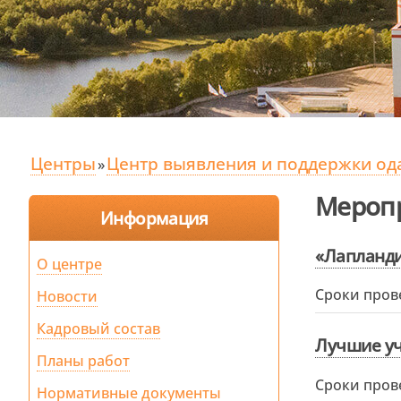
Центры
Центр выявления и поддержки од
»
Мероп
Информация
«Лапланди
О центре
Сроки пров
Новости
Кадровый состав
Лучшие уч
Планы работ
Сроки пров
Нормативные документы