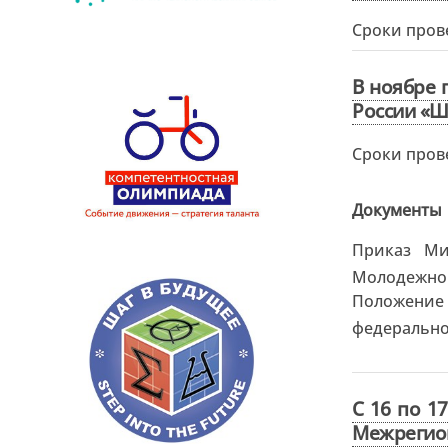
Сроки пров
В ноябре 
России «Ш
Сроки пров
Документы
Приказ Ми
Молодежног
Положение
федерально
С 16 по 1
Межрегион