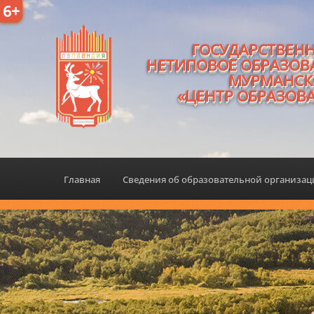
6+
ГОСУДАРСТВЕН
НЕТИПОВОЕ ОБРАЗОВ
МУРМАНСК
«ЦЕНТР ОБРАЗОВ
Главная
Сведения об образовательной организа